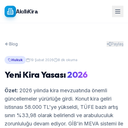
Ana içeriğe atla
AkıllıKira
Blog
Paylaş
Hukuk
19 Şubat 2026
8 dk okuma
Yeni Kira Yasası
2026
Özet:
2026 yılında kira mevzuatında önemli
güncellemeler yürürlüğe girdi. Konut kira geliri
istisnası 58.000 TL'ye yükseldi, TÜFE bazlı artış
sınırı %33,98 olarak belirlendi ve arabuluculuk
zorunluluğu devam ediyor. GİB'in MEVA sistemi ile