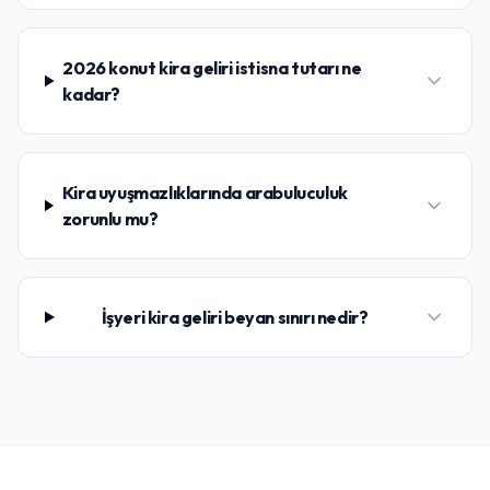
2026 konut kira geliri istisna tutarı ne
kadar?
Kira uyuşmazlıklarında arabuluculuk
zorunlu mu?
İşyeri kira geliri beyan sınırı nedir?