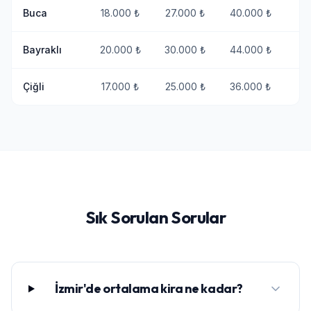
Buca
18.000 ₺
27.000 ₺
40.000 ₺
+
Bayraklı
20.000 ₺
30.000 ₺
44.000 ₺
+
Çiğli
17.000 ₺
25.000 ₺
36.000 ₺
+
Sık Sorulan Sorular
İzmir'de ortalama kira ne kadar?