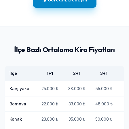
İlçe Bazlı Ortalama Kira Fiyatları
İlçe
1+1
2+1
3+1
T
Karşıyaka
25.000 ₺
38.000 ₺
55.000 ₺
+
Bornova
22.000 ₺
33.000 ₺
48.000 ₺
+
Konak
23.000 ₺
35.000 ₺
50.000 ₺
+