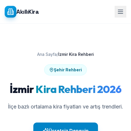
Ana içeriğe atla
AkıllıKira
Ana Sayfa
/
İzmir Kira Rehberi
Şehir Rehberi
İzmir
Kira Rehberi 2026
İlçe bazlı ortalama kira fiyatları ve artış trendleri.
Ücretsiz Deneyin