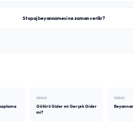
Stopaj beyannamesi ne zaman verilir?
VERGI
VERGI
esaplama
Götürü Gider mi Gerçek Gider
Beyannam
mi?