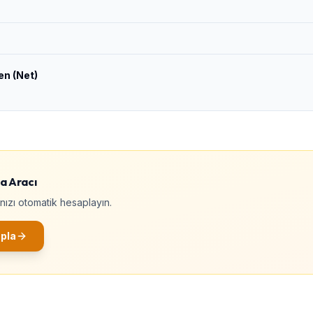
en (Net)
a Aracı
ınızı otomatik hesaplayın.
pla