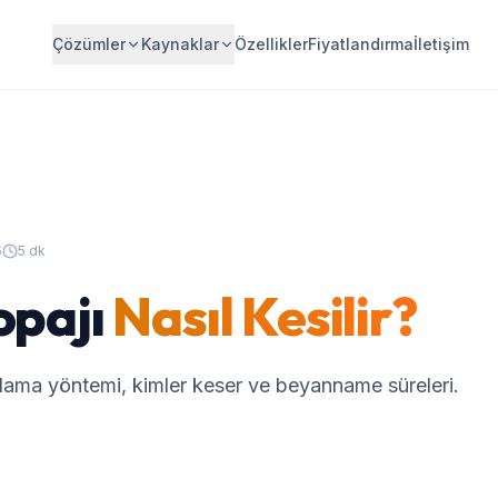
Çözümler
Kaynaklar
Özellikler
Fiyatlandırma
İletişim
6
5 dk
opajı
Nasıl Kesilir?
plama yöntemi, kimler keser ve beyanname süreleri.