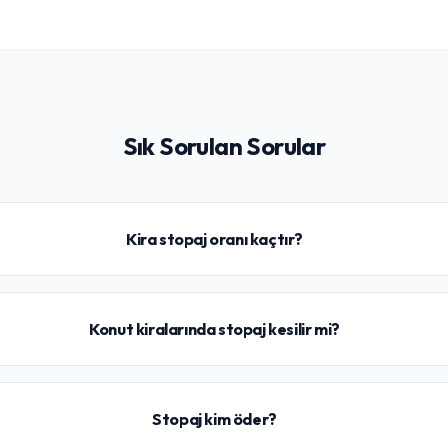
Sık Sorulan Sorular
Kira stopaj oranı kaçtır?
Konut kiralarında stopaj kesilir mi?
Stopaj kim öder?