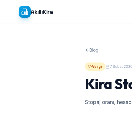
Ana içeriğe atla
AkıllıKira
Blog
Vergi
7 Şubat 202
Kira St
Stopaj oranı, hesa