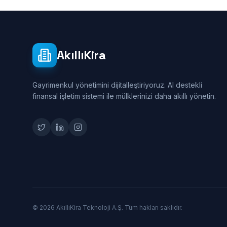
AkıllıKira
Gayrimenkul yönetimini dijitalleştiriyoruz. AI destekli
finansal işletim sistemi ile mülklerinizi daha akıllı yönetin.
© 2026 AkıllıKira Teknoloji A.Ş. Tüm hakları saklıdır.