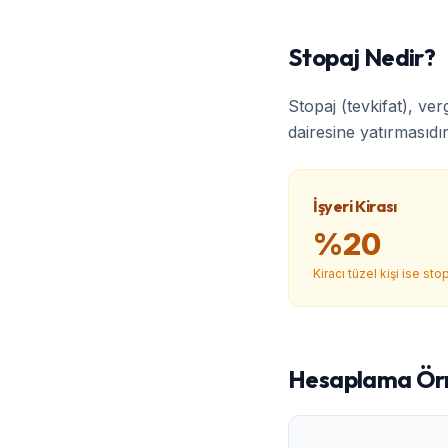
Stopaj Nedir?
Stopaj (tevkifat), ve
dairesine yatırmasıdır
İşyeri Kirası
%20
Kiracı tüzel kişi ise st
Hesaplama Ör