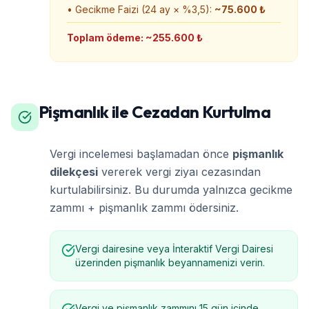
• Gecikme Faizi (24 ay × %3,5):
~75.600 ₺
Toplam ödeme: ~255.600 ₺
Pişmanlık ile Cezadan Kurtulma
Vergi incelemesi başlamadan önce
pişmanlık
dilekçesi
vererek vergi ziyaı cezasından
kurtulabilirsiniz. Bu durumda yalnızca gecikme
zammı + pişmanlık zammı ödersiniz.
Vergi dairesine veya İnteraktif Vergi Dairesi
üzerinden pişmanlık beyannamenizi verin.
Vergi ve pişmanlık zammını 15 gün içinde