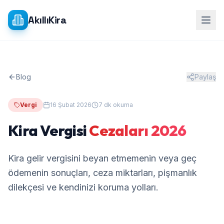
Ana içeriğe atla
AkıllıKira
Blog
Paylaş
Vergi
16 Şubat 2026
7 dk okuma
Kira Vergisi
Cezaları 2026
Kira gelir vergisini beyan etmemenin veya geç
ödemenin sonuçları, ceza miktarları, pişmanlık
dilekçesi ve kendinizi koruma yolları.