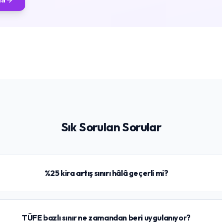
Sık Sorulan Sorular
%25 kira artış sınırı hâlâ geçerli mi?
TÜFE bazlı sınır ne zamandan beri uygulanıyor?