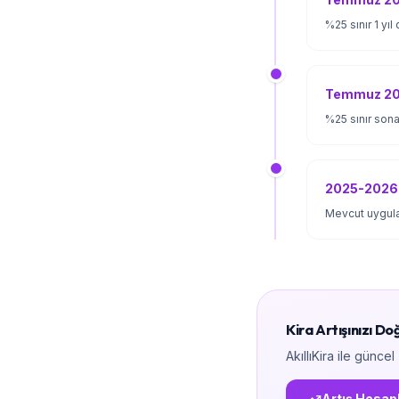
%25 sınır 1 yıl
Temmuz 2
%25 sınır sona
2025-2026
Mevcut uygula
Kira Artışınızı D
AkıllıKira ile günc
Artış Hesap