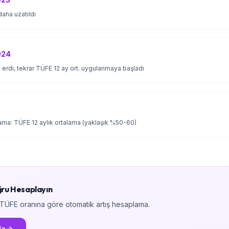
 daha uzatıldı
024
 erdi, tekrar TÜFE 12 ay ort. uygulanmaya başladı
ma: TÜFE 12 aylık ortalama (yaklaşık %50-60)
oğru Hesaplayın
el TÜFE oranına göre otomatik artış hesaplama.
la