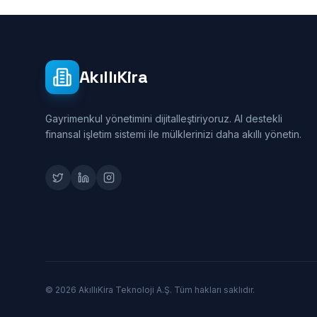
AkıllıKira
Gayrimenkul yönetimini dijitalleştiriyoruz. AI destekli
finansal işletim sistemi ile mülklerinizi daha akıllı yönetin.
© 2026 AkıllıKira Teknoloji A.Ş. Tüm hakları saklıdır.