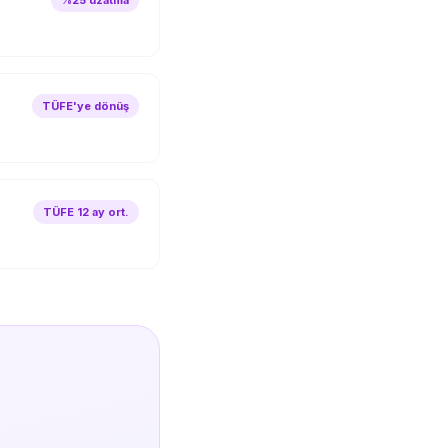
%25 uzatma
TÜFE'ye dönüş
TÜFE 12 ay ort.