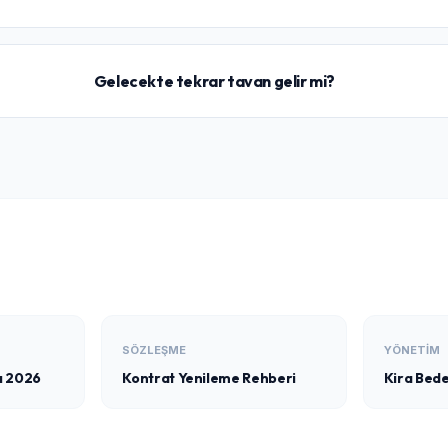
Gelecekte tekrar tavan gelir mi?
SÖZLEŞME
YÖNETIM
ı 2026
Kontrat Yenileme Rehberi
Kira Bedel