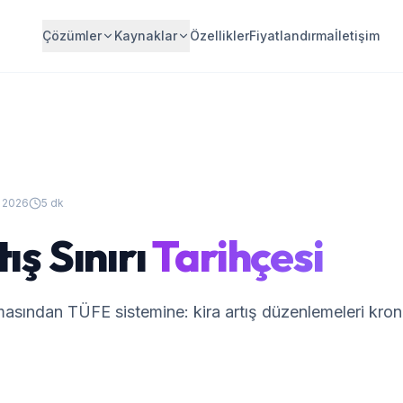
Çözümler
Kaynaklar
Özellikler
Fiyatlandırma
İletişim
 2026
5 dk
ış Sınırı
Tarihçesi
sından TÜFE sistemine: kira artış düzenlemeleri krono