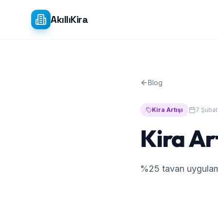
Ana içeriğe atla
AkıllıKira
Blog
Kira Artışı
7 Şubat
Kira Art
%25 tavan uygulama