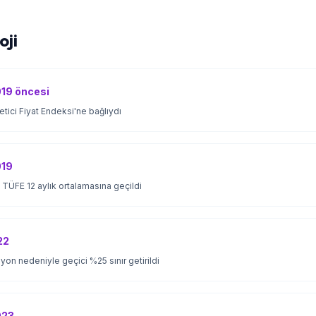
oji
19 öncesi
Üretici Fiyat Endeksi'ne bağlıydı
19
TÜFE 12 aylık ortalamasına geçildi
22
on nedeniyle geçici %25 sınır getirildi
023