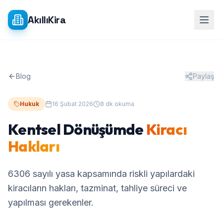
Ana içeriğe atla
AkıllıKira
Blog
Paylaş
Hukuk
16 Şubat 2026
8 dk okuma
Kentsel Dönüşümde
Kiracı
Hakları
6306 sayılı yasa kapsamında riskli yapılardaki
kiracıların hakları, tazminat, tahliye süreci ve
yapılması gerekenler.