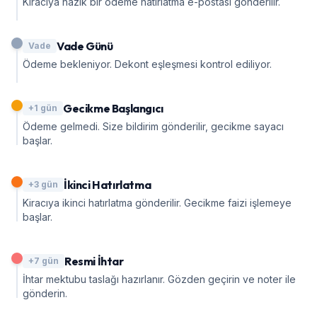
Kiracıya nazik bir ödeme hatırlatma e-postası gönderilir.
Vade Günü
Vade
Ödeme bekleniyor. Dekont eşleşmesi kontrol ediliyor.
Gecikme Başlangıcı
+1 gün
Ödeme gelmedi. Size bildirim gönderilir, gecikme sayacı
başlar.
İkinci Hatırlatma
+3 gün
Kiracıya ikinci hatırlatma gönderilir. Gecikme faizi işlemeye
başlar.
Resmi İhtar
+7 gün
İhtar mektubu taslağı hazırlanır. Gözden geçirin ve noter ile
gönderin.