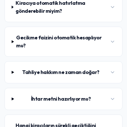
Kiracıya otomatik hatırlatma
gönderebilir miyim?
Gecikme faizini otomatik hesaplıyor
mu?
Tahliye hakkım ne zaman doğar?
İhtar metni hazırlıyor mu?
Hangi kiracıların sürekli geciktiğini