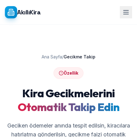
Ana içeriğe atla
AkıllıKira
Ana Sayfa
/
Gecikme Takip
Özellik
Kira Gecikmelerini
Otomatik Takip Edin
Geciken ödemeler anında tespit edilsin, kiracılara
hatırlatma gönderilsin, gecikme faizi otomatik