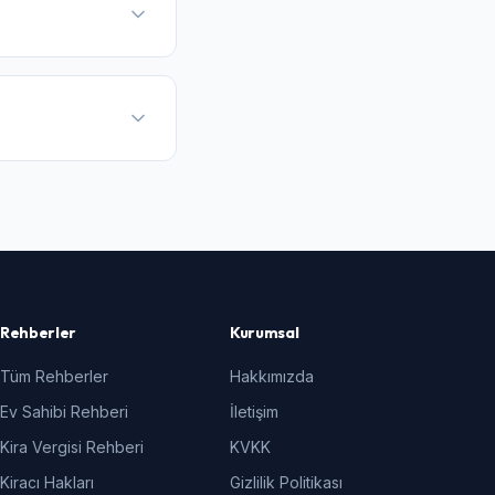
Rehberler
Kurumsal
Tüm Rehberler
Hakkımızda
Ev Sahibi Rehberi
İletişim
Kira Vergisi Rehberi
KVKK
Kiracı Hakları
Gizlilik Politikası