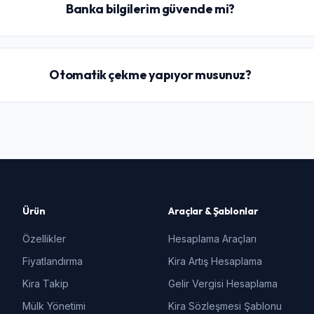
Banka bilgilerim güvende mi?
Otomatik çekme yapıyor musunuz?
Ürün
Araçlar & Şablonlar
Özellikler
Hesaplama Araçları
Fiyatlandırma
Kira Artış Hesaplama
Kira Takip
Gelir Vergisi Hesaplama
Mülk Yönetimi
Kira Sözleşmesi Şablonu