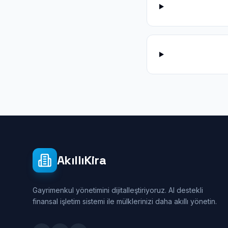
AkıllıKira
Gayrimenkul yönetimini dijitalleştiriyoruz. AI destekli
finansal işletim sistemi ile mülklerinizi daha akıllı yönetin.