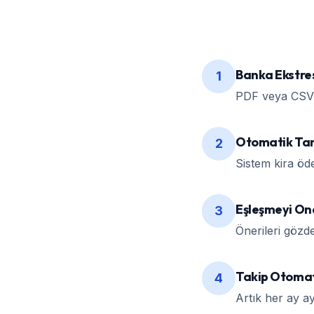
Banka Ekstres
1
PDF veya CSV 
Otomatik Ta
2
Sistem kira öde
Eşleşmeyi On
3
Önerileri gözd
Takip Otoma
4
Artık her ay ay